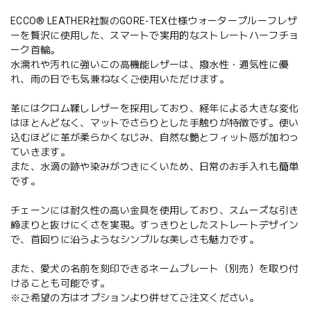
ECCO® LEATHER社製のGORE-TEX仕様ウォータープルーフレザ
ーを贅沢に使用した、スマートで実用的なストレートハーフチョ
ーク首輪。
水濡れや汚れに強いこの高機能レザーは、撥水性・通気性に優
れ、雨の日でも気兼ねなくご使用いただけます。
革にはクロム鞣しレザーを採用しており、経年による大きな変化
はほとんどなく、マットでさらりとした手触りが特徴です。使い
込むほどに革が柔らかくなじみ、自然な艶とフィット感が加わっ
ていきます。
また、水滴の跡や染みがつきにくいため、日常のお手入れも簡単
です。
チェーンには耐久性の高い金具を使用しており、スムーズな引き
締まりと抜けにくさを実現。すっきりとしたストレートデザイン
で、首回りに沿うようなシンプルな美しさも魅力です。
また、愛犬の名前を刻印できるネームプレート（別売）を取り付
けることも可能です。
※ご希望の方はオプションより併せてご注文ください。