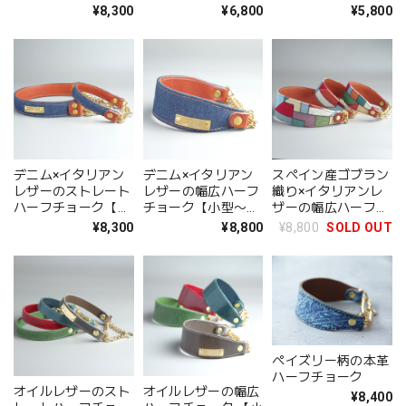
チョーク【小型〜中
サイズ】
¥8,300
¥6,800
¥5,800
型犬サイズ】
デニム×イタリアン
デニム×イタリアン
スペイン産ゴブラン
レザーのストレート
レザーの幅広ハーフ
織り×イタリアンレ
ハーフチョーク【小
チョーク【小型〜中
ザーの幅広ハーフチ
型〜中型犬サイズ】
型犬サイズ】
ョーク【小型〜中型
¥8,300
¥8,800
¥8,800
SOLD OUT
犬サイズ】
ペイズリー柄の本革
ハーフチョーク
オイルレザーのスト
オイルレザーの幅広
¥8,400