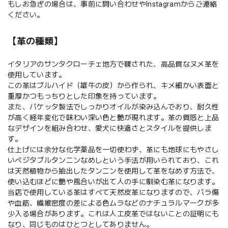
もしお急ぎの場合は、事前に問い合わせやInstagramからご連絡
ください。
【革の種類】
イタリアのサンタクローチェ地方で鞣された、高品質なヌメ革を
使用しています。
この革はブルハイド（雄牛の皮）から作られ、キメ細かい表面と
重厚かつもっちりとした印象を持っています。
また、バケッタ製法でしっかりオイルが染み込んでおり、耐久性
が高く経年変化で味わい深い色と艶が現れます。革の質感と上品
なデザインを組み合わせ、愛犬に快適さとスタイルを提供しま
す。
仕上げには余分な化学薬品を一切使わず、革にも地球にもやさし
いベジタブルタンニンなめしという手法が用いられており、これ
は天然植物から抽出したタンニンを使用して革をなめす方法で、
使い込むほどに艶や風合いが出て人の手に馴染む革になります。
当店で使用している革はすべて天然皮革になりますので、バラ傷
や血筋、繊維密度の差による色ムラなどのナチュラルマークが多
少入る場合があります。これは人工皮革ではないことの証明にも
なり、同じものはひとつとしてありません。