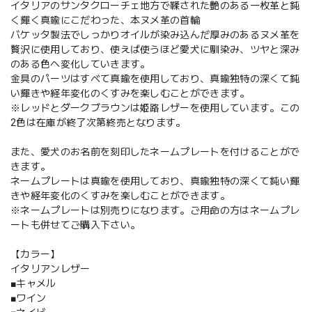
イタリアのサンタクローチェ地方で鞣された艶のある一枚革と鈍
く輝く真鍮にこだわった、本ヌメ革の首輪
バケッタ製法でしっかりオイルが染み込んだ厚みのあるヌメ革を
贅沢に使用しており、使えば使うほど愛犬に馴染み、ツヤと深み
のある色へ変化していきます。
金具のパーツはすべて真鍮を使用しており、真鍮独特の深くて鈍
い輝きや経年変化のくすみを楽しむことができます。
※レッドとダークブラウンは姫路レザーを使用しています。この
2色は在庫が終了次第終売となります。
また、愛犬のお名前を刻印したネームプレートを付けることがで
きます。
ネームプレートは真鍮を使用しており、真鍮独特の深くて鈍い輝
きや経年変化のくすみを楽しむことができます。
※ネームプレートは別売りになります。ご用命の方はネームプレ
ートも併せてご購入下さい。
【カラー】
イタリアンレザー
■キャメル
■ワイン