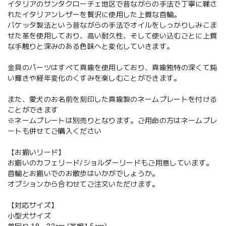
イタリアのサンタクローチェ地区で昔ながらの手法で丁寧に鞣さ
れたイタリアンレザーを贅沢に使用した上質な首輪。
バケッタ製法という昔ながらの手法でオイルをしっかりしみこま
せた革を使用しており、高い耐久性、そして使い込むごとに上質
な手触りと深みのある色味へと変化していきます。
金具のパーツはすべて真鍮を使用しており、真鍮独特の深くて鈍
い輝きや経年変化のくすみを楽しむことができます。
また、愛犬のお名前を刻印した真鍮製のネームプレートを付ける
ことができます
※ネームプレートは別売りとなります。ご用命の方はネームプレ
ートも併せてご購入ください
【お揃いリード】
お揃いのカフェリード/ショルダーリードもご用意しています。
首輪とお揃いでのお散歩はいかがでしょうか。
オプションから合わせてご注文いただけます。
【対応サイズ】
小型犬サイズ