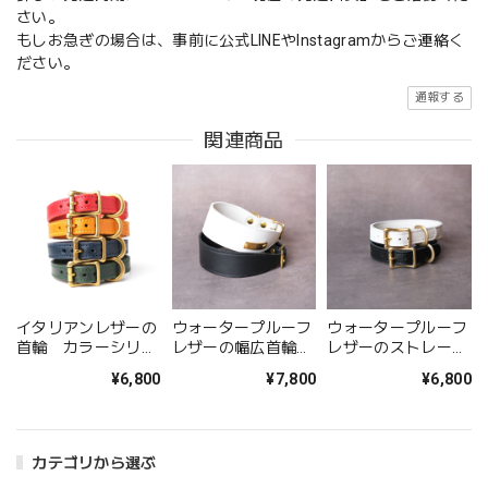
さい。
もしお急ぎの場合は、事前に公式LINEやInstagramからご連絡く
ださい。
通報する
関連商品
イタリアンレザーの
ウォータープルーフ
ウォータープルーフ
首輪 カラーシリー
レザーの幅広首輪
レザーのストレート
ズ 【小型〜中型犬サ
[GORE-TEX仕様レザ
首輪 [GORE-TEX仕
¥6,800
¥7,800
¥6,800
イズ】
ー]
様レザー]
カテゴリから選ぶ